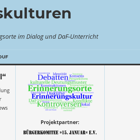
skulturen
sorte im Dialog und DaF-Unterricht
DUF
l“
llung
r
iews
Projektpartner: